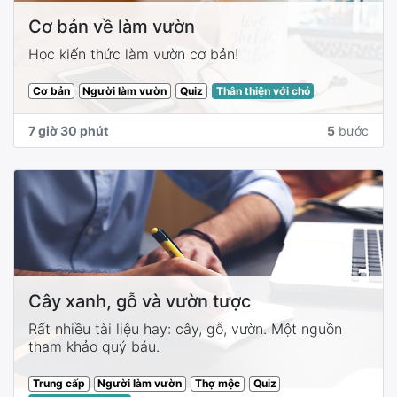
Cơ bản về làm vườn
Học kiến thức làm vườn cơ bản!
Cơ bản
Người làm vườn
Quiz
Thân thiện với chó
7 giờ 30 phút
5
bước
Cây xanh, gỗ và vườn tược
Rất nhiều tài liệu hay: cây, gỗ, vườn. Một nguồn
tham khảo quý báu.
Trung cấp
Người làm vườn
Thợ mộc
Quiz