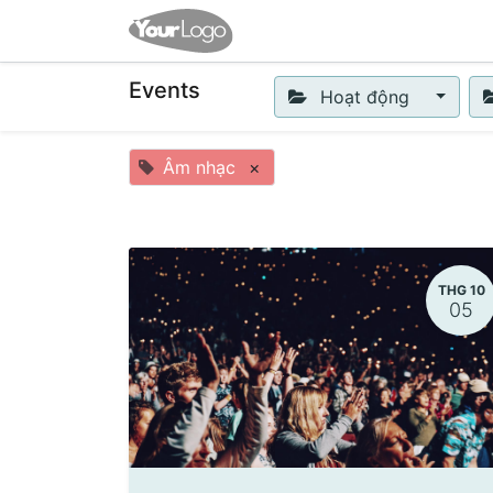
Trang chủ
Sản phẩm & Dị
Events
Hoạt động
Âm nhạc
×
THG 10
05